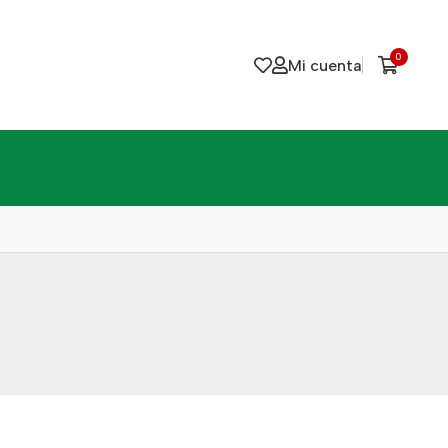
0
Mi cuenta