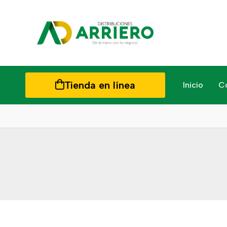
Tienda en línea
Inicio
C