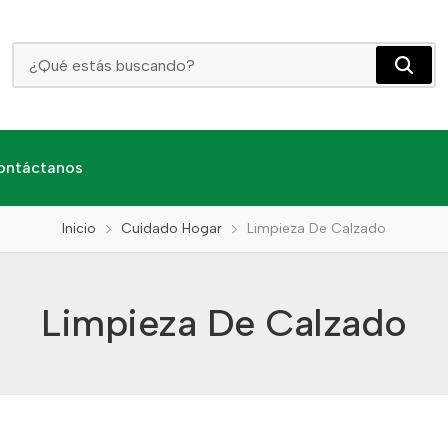
Limpieza De Calzado
ontáctanos
Inicio
Cuidado Hogar
Limpieza De Calzado
Limpieza De Calzado