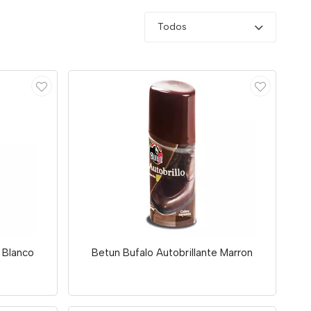
Todos
 Blanco
Betun Bufalo Autobrillante Marron