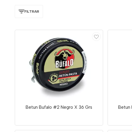
FILTRAR
Betun Bufalo #2 Negro X 36 Grs
Betun 