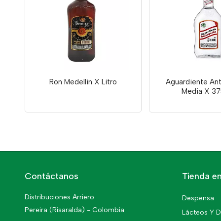
Ron Medellin X Litro
Aguardiente An
Media X 3
Contáctanos
Tienda en
Distribuciones Arriero
Despensa
Pereira (Risaralda) - Colombia
Lácteos Y D