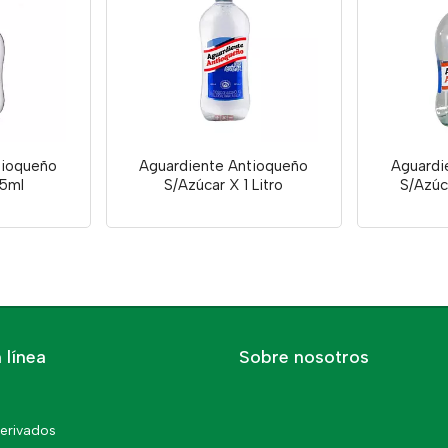
tioqueño
Aguardiente Antioqueño
Aguardi
75ml
S/Azúcar X 1 Litro
S/Azúc
 línea
Sobre nosotros
erivados