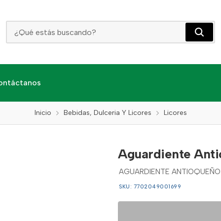
Aguardiente Antioqueño S/A X 1000 Tapa Verde
ontáctanos
Inicio
Bebidas, Dulceria Y Licores
Licores
Aguardiente Anti
AGUARDIENTE ANTIOQUEÑO S
SKU: 7702049001699