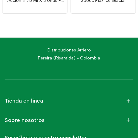
Accion X 75 Ml X 3 Unds P/
250cc Plax Ice Glacial
E
Distribuciones Arriero
Pereira (Risaralda) - Colombia
Tienda en línea
Sobre nosotros
Suscríbete a nuestro newsletter