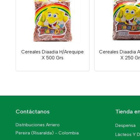
Cereales Diaadia H/Arequipe
Cereales Diaadia 
X 500 Grs
X 250 Gr
Contáctanos
Tienda en
Distribuciones Arriero
Despensa
Pereira (Risaralda) - Colombia
Lácteos Y D