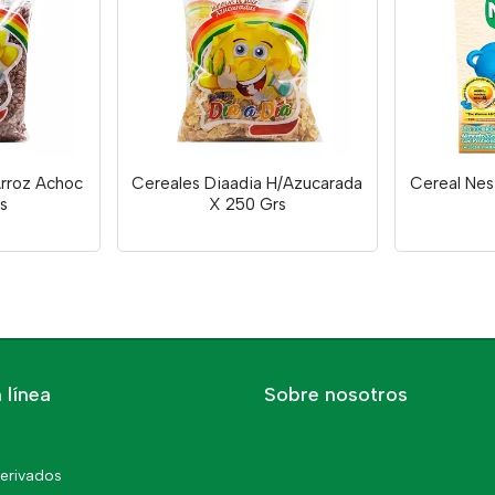
Arroz Achoc
Cereales Diaadia H/Azucarada
Cereal Nes
s
X 250 Grs
 línea
Sobre nosotros
erivados