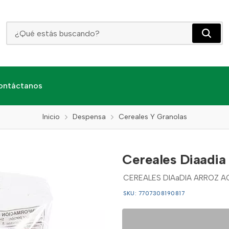
Cereales Diaadia Arroz Achoc X 500 Grs
ontáctanos
Inicio
Despensa
Cereales Y Granolas
Cereales Diaadia
CEREALES DIAaDIA ARROZ 
SKU: 7707308190817