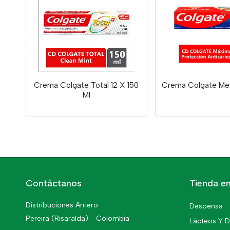
Crema Colgate Total 12 X 150
Crema Colgate Men
Ml
Contáctanos
Tienda en
Distribuciones Arriero
Despensa
Pereira (Risaralda) - Colombia
Lácteos Y D