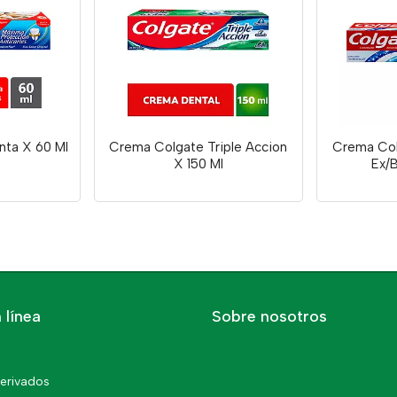
ta X 60 Ml
Crema Colgate Triple Accion
Crema Col
X 150 Ml
Ex/B
 línea
Sobre nosotros
erivados