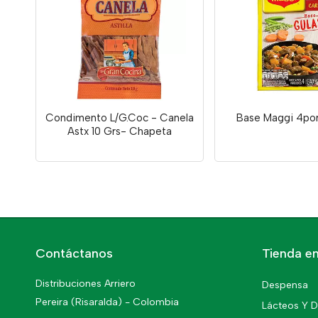
Condimento L/G.Coc - Canela
Base Maggi 4por
Astx 10 Grs- Chapeta
Contáctanos
Tienda en
Distribuciones Arriero
Despensa
Pereira (Risaralda) - Colombia
Lácteos Y D