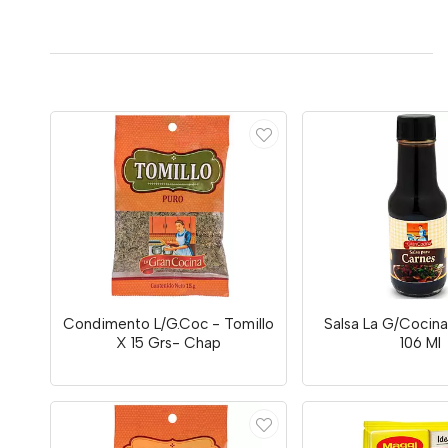
Condimento L/G.Coc - Tomillo
Salsa La G/Cocin
X 15 Grs- Chap
106 Ml