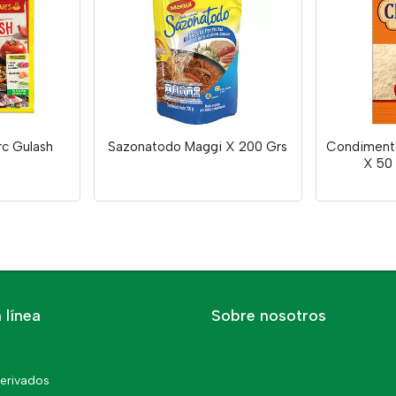
c Gulash
Sazonatodo Maggi X 200 Grs
Condimento
X 50
 línea
Sobre nosotros
erivados