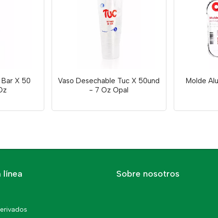
 Bar X 50
Vaso Desechable Tuc X 50und
Molde Al
Oz
- 7 Oz Opal
 línea
Sobre nosotros
erivados