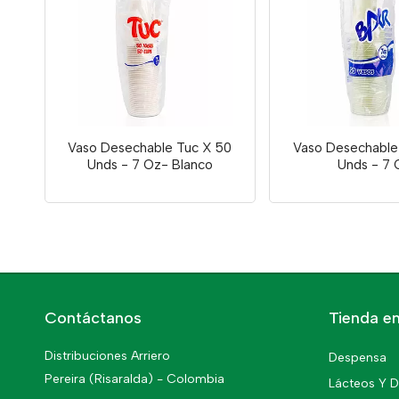
Vaso Desechable Tuc X 50
Vaso Desechable
Unds - 7 Oz- Blanco
Unds - 7 
Contáctanos
Tienda en
Distribuciones Arriero
Despensa
Pereira (Risaralda) - Colombia
Lácteos Y D