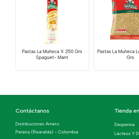
Pastas La Muñeca X 250 Grs
Pastas La Muñeca L
Spaguet- Mant
Grs
Contáctanos
Tienda en
Distribuciones Arriero
Despensa
Pereira (Risaralda) - Colombia
Lácteos Y D