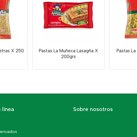
etras X 250
Pastas La Muñeca Lasagña X
Pastas La
200grs
 línea
Sobre nosotros
erivados