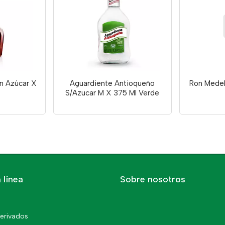
n Azúcar X
Aguardiente Antioqueño
Ron Medel
S/Azucar M X 375 Ml Verde
 línea
Sobre nosotros
erivados