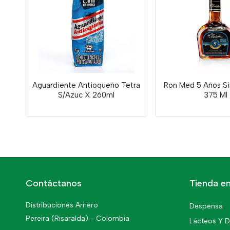
Aguardiente Antioqueño Tetra
Ron Med 5 Años Si
S/Azuc X 260ml
375 Ml
Contáctanos
Tienda en
Distribuciones Arriero
Despensa
Pereira (Risaralda) - Colombia
Lácteos Y D