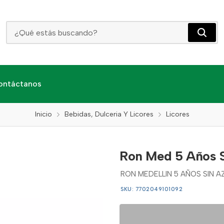
Ron Med 5 Años Sin Azúcar X 750 Ml
ontáctanos
Inicio
Bebidas, Dulceria Y Licores
Licores
Ron Med 5 Años S
RON MEDELLIN 5 AÑOS SIN A
SKU: 7702049101092