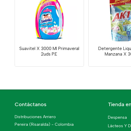
Suavitel X 3000 Ml Primaveral
Detergente Liqu
2uds P.E
Manzana X 3
Contáctanos
Tienda en
Distribuciones Arriero
Despensa
Pereira (Risaralda) - Colombia
Lácteos Y D