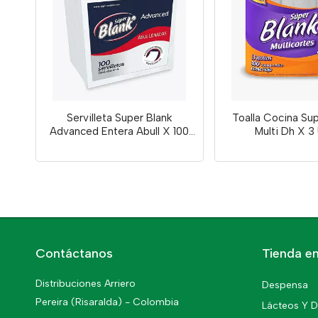
Servilleta Super Blank
Toalla Cocina Su
Advanced Entera Abull X 100
Multi Dh X 3
Unds
Contáctanos
Tienda en
Distribuciones Arriero
Despensa
Pereira (Risaralda) - Colombia
Lácteos Y D